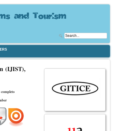
PERS
m (IJIST),
 completo
mber