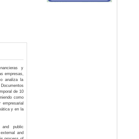
inancieras y
las empresas,
o analiza la
de Documentos
emporal de 10
teniendo como
r empresarial
ática y en la
s and public
 external and
his process of