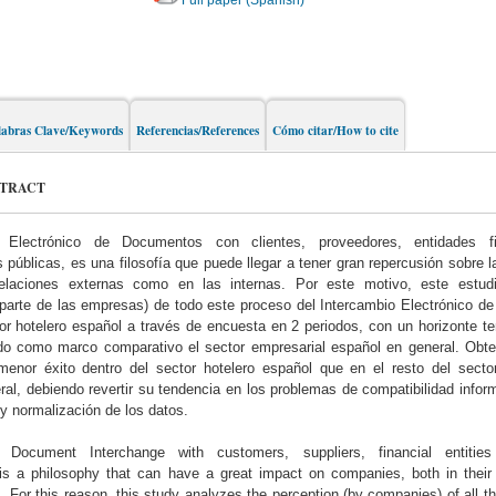
Full paper (Spanish)
labras Clave/Keywords
Referencias/References
Cómo citar/How to cite
STRACT
o Electrónico de Documentos con clientes, proveedores, entidades f
 públicas, es una filosofía que puede llegar a tener gran repercusión sobre 
elaciones externas como en las internas. Por este motivo, este estudi
 parte de las empresas) de todo este proceso del Intercambio Electrónico 
tor hotelero español a través de encuesta en 2 periodos, con un horizonte t
ndo como marco comparativo el sector empresarial español en general. Ob
menor éxito dentro del sector hotelero español que en el resto del secto
al, debiendo revertir su tendencia en los problemas de compatibilidad inform
y normalización de los datos.
 Document Interchange with customers, suppliers, financial entitie
 is a philosophy that can have a great impact on companies, both in their
ns. For this reason, this study analyzes the perception (by companies) of all t