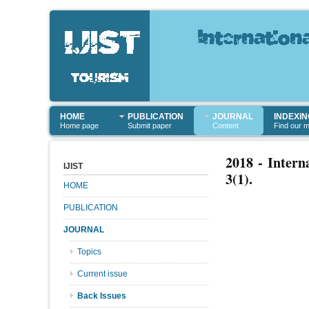
HOME
PUBLICATION
JOURNAL
INDEXIN
Home page
Submit paper
Content
Find our 
2018 - Intern
IJIST
3(1).
HOME
PUBLICATION
JOURNAL
Topics
Current issue
Back Issues