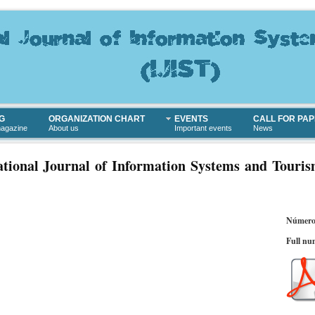
G
ORGANIZATION CHART
EVENTS
CALL FOR PA
magazine
About us
Important events
News
ational Journal of Information Systems and Touris
Número
Full nu