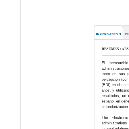
Resumen/Abstract
Pa
RESUMEN / AB
El Intercambi
administraciones
tanto en sus r
percepción (por
(EDI) en el sec
años, y utiliza
resultados, un 
español en gener
estandarización 
The Electronic
administrations
internal relatio