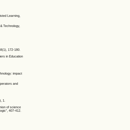
isted Learning,
g & Technology,
58(1), 172-180.
iers in Education
chnology: impact
operators and
, 1.
nion of science
logic”, 407-412.