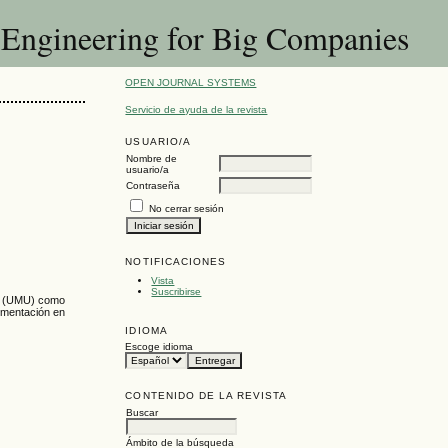
e Engineering for Big Companies
OPEN JOURNAL SYSTEMS
Servicio de ayuda de la revista
USUARIO/A
Nombre de
usuario/a
Contraseña
No cerrar sesión
NOTIFICACIONES
Vista
Suscribirse
ia (UMU) como
lementación en
IDIOMA
Escoge idioma
CONTENIDO DE LA REVISTA
Buscar
Ámbito de la búsqueda