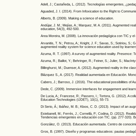
Adell, J.; Castañeda, L. (2012). Tecnologías emergentes, ¿pe
Aguaded, J. I. (2014). From Infoxication to the Right to Communi
Alberts, B. (2009). Making a science of education.
Andújar, J. M.; Mejías, A.; Marquez, M. A. (2011). Augmented rea
education, 54(3), 492-500.
Area Moreira, M. (2008). La innovación pedagógica con TIC y el d
Arvanitis, T. N.; Petrou, A.; Knight, J. F.; Savas, S.; Sotiriou, S
augmented reality system for science education used by learners 
Azuma, R. T. (1997). A survey of augmented reality. Presence: T
Azuma, R.; Baillot, Y.; Behringer, R.; Feiner, S.; Julier, S.; Mac
Billinghurst, M.; Duenser, A. (2012). Augmented reality in the cl
Blázquez S., A. (2017). Realidad aumentada en Educación. Mon
Cabero, J.; Barroso, J. (2016). The educational possibilities of
Dede, C. (2009). Immersive interfaces for engagement and learn
De Lucia, A.; Francese, R.; Passero, I.; Tortora, G. (2012). A c
Education Technologies (IJDET), 10(1), 55-73.
Di Serio, Á.; Ibáñez, M. B.; Kloos, C. D. (2013). Impact of an au
Estebanell, M.; Ferrés, J.; Cornellà, P.; Codina, D. (2012). Re
Tendencias emergentes en educación con TIC. (pp. 277-320). Ba
González, O. (2013). Educación aumentada. Centro de conocimie
Gros, B. (1997). Diseño y programas educativos: pautas pedagógi