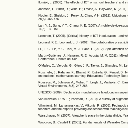
Ilomäki, L. (2008). The effects of ICT on school: teachers’ and s
Johnson, L.; Smith, R.; Willis, H.; Levine, A.; Haywood, K. (201
Klopfer, E.; Sheldon, J.; Perry, J.; Chen, V. H. (2012). Ubiquit
28(5), 465-476.
Lan, Y. J.; Sung, Y. T.; Chang, K. E. (2007). A mobile-device-su
11(3), 130-151.
Leinonen, T. (2005). (Critical) history of ICT in education - a
Leonard, P. E.; Leonard, L. J. (2001). The collaborative prescrip
Liu, T. C.; Lin, Y. C.; Tsai, M. J.; Paas, F. (2012). Split-attent
Martín-Gutiérrez, J.; Navarro, R. E.; Acosta, M. M. (2011). Mixed
Conference, Dakota del Sur.
O’Malley, C.; Vavoula, G.; Glew, J. P.; Taylor, J.; Sharples, M.; L
Roschelle, J.; Rafanan, K.; Bhanot, R.; Estrella, G.; Penuel, B.
on students' mathematics learning. Educational Technology Res
Roussos, M.; Johnson, A.; Moher, T.; Leigh, J.; Vasilakis, C.; B
Virtual Environments, 8(3), 247-263.
UNESCO (2009). Declaración mundial sobre la educación superior 
Van Krevelen, D. W. F.; Poelman, R. (2010). A survey of augmented r
Vilkonienè, M.; Lamanauskas, V.; Vilkonis, R. (2008). Pedagogica
teachers and the experts providing assistance with teaching/lear
Warschauer, M. (2007). A teacher's place in the digital divide. Ye
Woodrow, B.; Caudell T. (2001). Fundamentals of Wearable Com