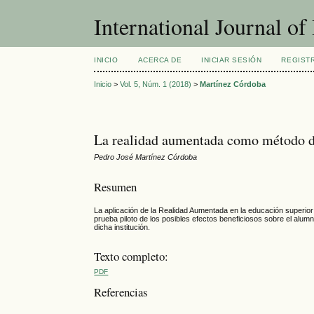
International Journal o
INICIO
ACERCA DE
INICIAR SESIÓN
REGIST
Inicio
>
Vol. 5, Núm. 1 (2018)
>
Martínez Córdoba
La realidad aumentada como método de
Pedro José Martínez Córdoba
Resumen
La aplicación de la Realidad Aumentada en la educación superi
prueba piloto de los posibles efectos beneficiosos sobre el alu
dicha institución.
Texto completo:
PDF
Referencias