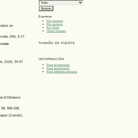
Examinar
Por número
Por autor/a
ctions on
Por título
Otras revistas
uela, (64), 5-17.
TAMAÑO DE FUENTE
 mobile
INFORMACIÓN
ns, 21(6), 34-47.
Para lectores/as
Para autores/as
Para bibliotecarios/as
al of Distance
, 68, 586-596.
ázquez (Coords),