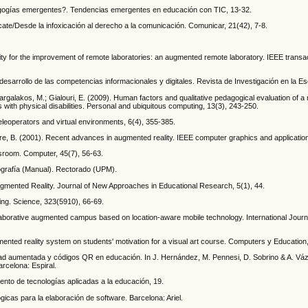
dagogías emergentes?. Tendencias emergentes en educación con TIC, 13-32.
cate/Desde la infoxicación al derecho a la comunicación. Comunicar, 21(42), 7-8.
lity for the improvement of remote laboratories: an augmented remote laboratory. IEEE transa
esarrollo de las competencias informacionales y digitales. Revista de Investigación en la Esc
.; Gargalakos, M.; Gialouri, E. (2009). Human factors and qualitative pedagogical evaluation of a
with physical disabilities. Personal and ubiquitous computing, 13(3), 243-250.
eleoperators and virtual environments, 6(4), 355-385.
Intyre, B. (2001). Recent advances in augmented reality. IEEE computer graphics and applicatio
assroom. Computer, 45(7), 56-63.
ografía (Manual). Rectorado (UPM).
 Augmented Reality. Journal of New Approaches in Educational Research, 5(1), 44.
ing. Science, 323(5910), 66-69.
ollaborative augmented campus based on location-aware mobile technology. International Journ
gmented reality system on students' motivation for a visual art course. Computers y Education
alidad aumentada y códigos QR en educación. In J. Hernández, M. Pennesi, D. Sobrino & A. V
rcelona: Espiral.
nto de tecnologías aplicadas a la educación, 19.
cas para la elaboración de software. Barcelona: Ariel.