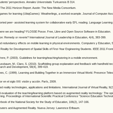
tudents’ perspectives. Annales Universitatis Turkuensis B 314.
1). The 2011 Horizon Report. Austin: The New Media Consortium.
ous games for learning (UbiqGames): Weatherlings, a worked example. Journal of Computer Ass
pported peer- assisted learning system for collaborative early EFL reading. Language Learnin
nd where we are heading? FLOSSE Posse. Free, Libre and Open Source Software in Education.
tion: Remedy or reverie? International Journal of Leadership in Education, 4(4), 383-399.
ion and redundancy effects on mobile learning in physical environments. Computers y Education, 
 Reality for Development of Spatial Skills of First-Year Engineering Students. IEEE 2011 Front
efrere, P. (2003). Guidelines for learning/teaching/tutoring in a mobile environment.
; Nussbaum, M.; Claro, S. (2010). Scaffolding group explanation and feedback with handheld te
earch and Development, 58(4), 399-419.
arnes, C. (1999). Learning and Building Together in an Immersive Virtual World. Presence Tele
en el siglo XXI: visión y acción. París, 2009.
eality technologies, applications and limitations. International Journal of Virtual Reality, 9(2)
l evaluation of the teaching/learning platform based on augmented reality technology: The opi
ning. Proceedings of International Scientific Practical Conference “Science Education Techno
arbook of the National Society for the Study of Education, 106(2), 147-166.
puters and Augmented Reality. Nueva Jersey: Lawrence Erlbaum.