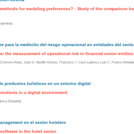
d methods for modeling preferences? - Study of the comparison b
rgentina).
re para la medición del riesgo operacional en entidades del secto
or the measurement of operational risk in financial sector entities
Echeverri-Arias, Juan G. Murillo-Gómez, Francisco J. Caro-Lopera y Luis C. Franco-Arbeláe
e productos turísticos en un entorno digital
 products in a digital environment
lorca (España).
anagement en el sector hotelero
ftware in the hotel sector