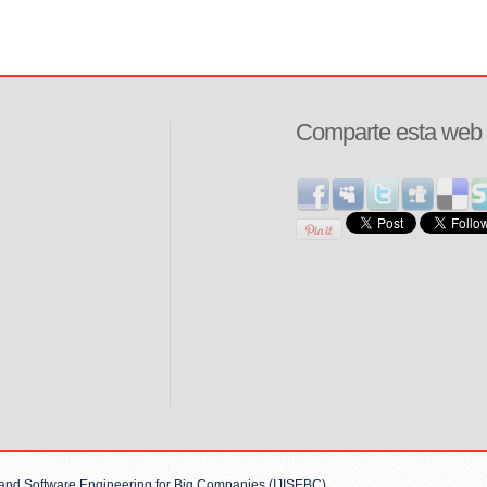
Comparte esta web
s and Software Engineering for Big Companies (IJISEBC)