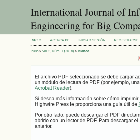
International Journal of I
Engineering for Big Comp
INICIO
ACERCA DE
INICIAR SESIÓN
REGISTRARSE
Inicio
>
Vol. 5, Núm. 1 (2018)
>
Blanco
El archivo PDF seleccionado se debe cargar aqu
un módulo de lectura de PDF (por ejemplo, una
Acrobat Reader
).
Si desea más información sobre cómo imprimir,
Highwire Press le proporciona una guía útil de
Por otro lado, puede descargar el PDF directa
abrirlo con un lector de PDF. Para descargar el
anterior.