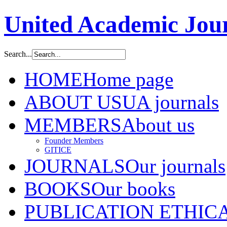
United Academic Jour
Search...
HOME
Home page
ABOUT US
UA journals
MEMBERS
About us
Founder Members
GITICE
JOURNALS
Our journals
BOOKS
Our books
PUBLICATION ETHIC
A