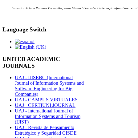
Salvador Arturo Ramirez Escamilla, Juan Manuel González Calleros,Josefina Guerrero 
Language Switch
UNITED ACADEMIC
JOURNALS
UAJ - IJISEBC (International
Journal of Information Systems and
Software Engineering for Big
Companies)
UAJ - CAMPUS VIRTUALES
UAJ - CERTIUNI JOURNAL
UAJ - International Journal of
Information Systems and Tourism
(IJIST)
UAJ - Revista de Pensamiento
Estratégico y Seguridad CISDE