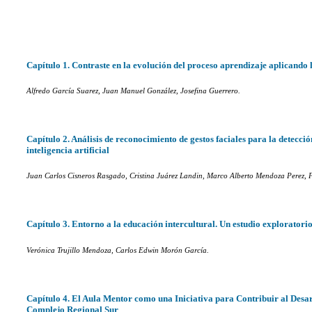
Capítulo 1. Contraste en la evolución del proceso aprendizaje aplicand
Alfredo García Suarez, Juan Manuel González, Josefina Guerrero.
Capítulo 2. Análisis de reconocimiento de gestos faciales para la detecci
inteligencia artificial
Juan Carlos Cisneros Rasgado, Cristina Juárez Landin, Marco Alberto Mendoza Perez, 
Capítulo 3. Entorno a la educación intercultural. Un estudio exploratori
Verónica Trujillo Mendoza, Carlos Edwin Morón García.
Capítulo 4. El Aula Mentor como una Iniciativa para Contribuir al Desa
Complejo Regional Sur