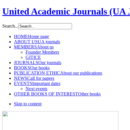
United Academic Journals (UA 
Search...
HOME
Home page
ABOUT US
UA journals
MEMBERS
About us
Founder Members
GITICE
JOURNALS
Our journals
BOOKS
Our books
PUBLICATION ETHIC
About our publications
NEWS
Call for papers
EVENTS
Important dates
Next events
OTHER BOOKS OF INTEREST
Other books
Skip to content