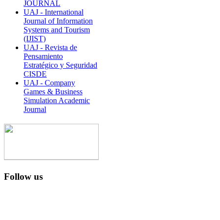
JOURNAL
UAJ - International
Journal of Information
Systems and Tourism
(IJIST)
UAJ - Revista de
Pensamiento
Estratégico y Seguridad
CISDE
UAJ - Company
Games & Business
Simulation Academic
Journal
Follow us