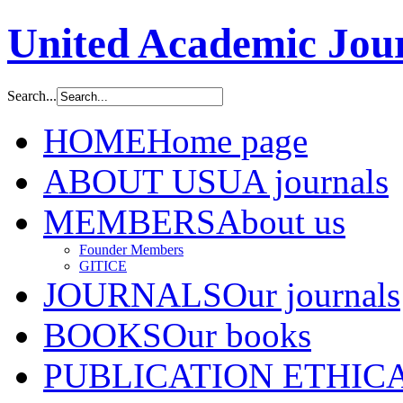
United Academic Jour
Search...
HOME
Home page
ABOUT US
UA journals
MEMBERS
About us
Founder Members
GITICE
JOURNALS
Our journals
BOOKS
Our books
PUBLICATION ETHIC
A