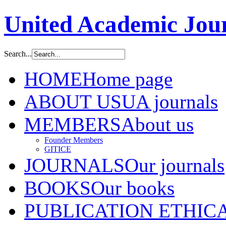
United Academic Jour
Search...
HOME
Home page
ABOUT US
UA journals
MEMBERS
About us
Founder Members
GITICE
JOURNALS
Our journals
BOOKS
Our books
PUBLICATION ETHIC
A