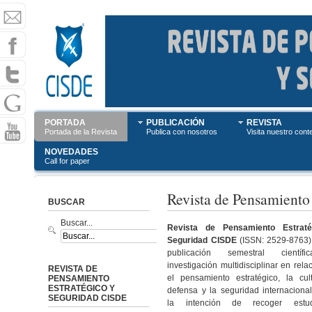
PORTADA
PUBLICACIÓN
REVISTA
Portada de la Revista
Publica con nosotros
Visita nuestro cont
NOVEDADES
Call for paper
Revista de Pensamiento
BUSCAR
Buscar...
Revista de Pensamiento Estrat
Seguridad CISDE
(ISSN: 2529-8763)
publicación semestral científ
investigación multidisciplinar en rela
REVISTA DE
el pensamiento estratégico, la cul
PENSAMIENTO
ESTRATÉGICO Y
defensa y la seguridad internaciona
SEGURIDAD CISDE
la intención de recoger estu