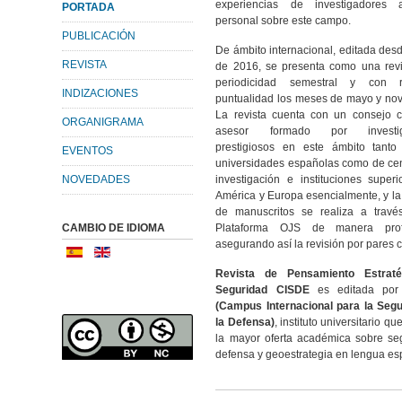
experiencias de investigadores a
PORTADA
personal sobre este campo.
PUBLICACIÓN
De ámbito internacional, editada de
REVISTA
de 2016, se presenta como una revi
periodicidad semestral y con r
INDIZACIONES
puntualidad los meses de mayo y no
La revista cuenta con un consejo ci
ORGANIGRAMA
asesor formado por investig
prestigiosos en este ámbito tanto
EVENTOS
universidades españolas como de ce
NOVEDADES
investigación e instituciones super
América y Europa esencialmente, y la
de manuscritos se realiza a travé
CAMBIO DE IDIOMA
Plataforma OJS de manera prof
asegurando así la revisión por pares 
Revista de Pensamiento Estrat
Seguridad CISDE
es editada po
(Campus Internacional para la Segu
la Defensa)
, instituto universitario q
la mayor oferta académica sobre se
defensa y geoestrategia en lengua es