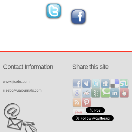
Contact Information
Share this site
www.ijisebc.com
ijisebc@uajournals.com