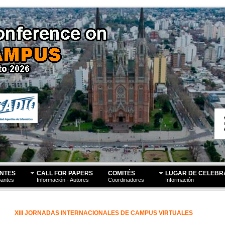
NTES
CALL FOR PAPERS
COMITÉS
LUGAR DE CELEBR
pantes
Información - Autores
Coordinadores
Información
XIII JORNADAS INTERNACIONALES DE CAMPUS VIRTUALES