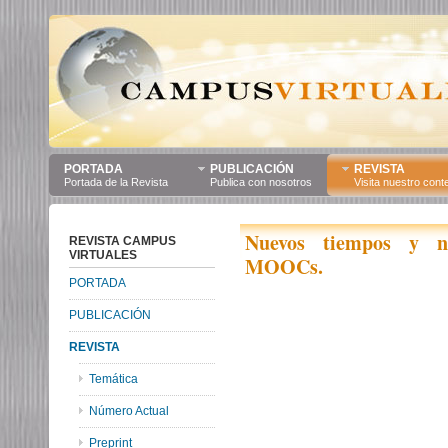
PORTADA
PUBLICACIÓN
REVISTA
Portada de la Revista
Publica con nosotros
Visita nuestro cont
Nuevos tiempos y nu
REVISTA CAMPUS
VIRTUALES
MOOCs.
PORTADA
PUBLICACIÓN
REVISTA
Temática
Número Actual
Preprint