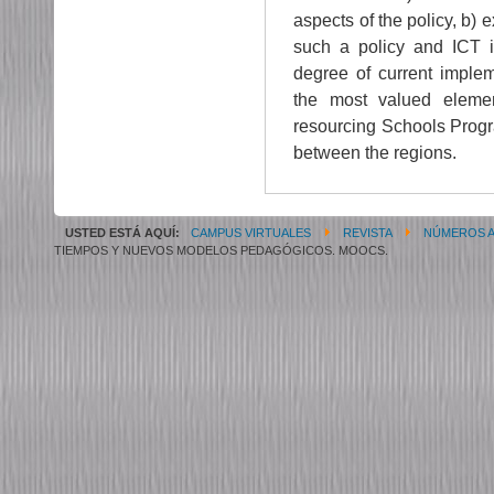
aspects of the policy, b) 
such a policy and ICT i
degree of current implem
the most valued elemen
resourcing Schools Progra
between the regions.
USTED ESTÁ AQUÍ:
CAMPUS VIRTUALES
REVISTA
NÚMEROS 
TIEMPOS Y NUEVOS MODELOS PEDAGÓGICOS. MOOCS.