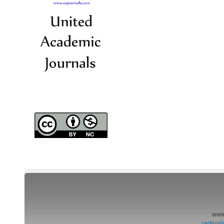
www.
certiun