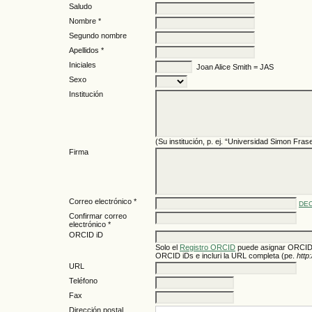
Saludo
Nombre *
Segundo nombre
Apellidos *
Iniciales
Joan Alice Smith = JAS
Sexo
Institución
(Su institución, p. ej. “Universidad Simon Frase
Firma
Correo electrónico *
DEC
Confirmar correo
electrónico *
ORCID iD
Solo el
Registro ORCID
puede asignar ORCID 
ORCID iDs e incluri la URL completa (pe.
http
URL
Teléfono
Fax
Dirección postal