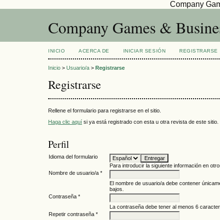
Company Game
Company Games & Busines
INICIO
ACERCA DE
INICIAR SESIÓN
REGISTRARSE
Inicio
>
Usuario/a
>
Registrarse
Registrarse
Rellene el formulario para registrarse en el sitio.
Haga clic aquí
si ya está registrado con esta u otra revista de este sitio.
Perfil
Idioma del formulario
Para introducir la siguiente información en otr
Nombre de usuario/a *
El nombre de usuario/a debe contener únicam
bajos.
Contraseña *
La contraseña debe tener al menos 6 caracter
Repetir contraseña *