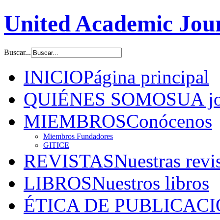
United Academic Jour
Buscar...
INICIO
Página principal
QUIÉNES SOMOS
UA jo
MIEMBROS
Conócenos
Miembros Fundadores
GITICE
REVISTAS
Nuestras revi
LIBROS
Nuestros libros
ÉTICA DE PUBLICAC