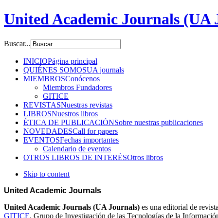
United Academic Journals (UA 
Buscar...
INICIO
Página principal
QUIÉNES SOMOS
UA journals
MIEMBROS
Conócenos
Miembros Fundadores
GITICE
REVISTAS
Nuestras revistas
LIBROS
Nuestros libros
ÉTICA DE PUBLICACIÓN
Sobre nuestras publicaciones
NOVEDADES
Call for papers
EVENTOS
Fechas importantes
Calendario de eventos
OTROS LIBROS DE INTERÉS
Otros libros
Skip to content
United Academic Journals
United Academic Journals (UA Journals)
es una editorial de revist
GITICE
, Grupo de Investigación de las Tecnologías de la Informaci