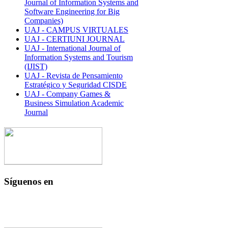
Journal of Information Systems and
Software Engineering for Big
Companies)
UAJ - CAMPUS VIRTUALES
UAJ - CERTIUNI JOURNAL
UAJ - International Journal of
Information Systems and Tourism
(IJIST)
UAJ - Revista de Pensamiento
Estratégico y Seguridad CISDE
UAJ - Company Games &
Business Simulation Academic
Journal
Síguenos en