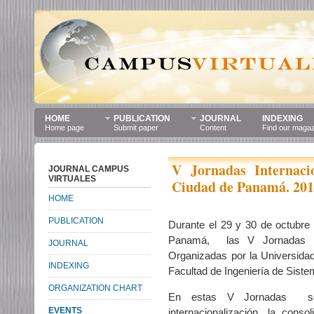
HOME
PUBLICATION
JOURNAL
INDEXING
Home page
Submit paper
Content
Find our maga
V Jornadas Internaci
JOURNAL CAMPUS
VIRTUALES
Ciudad de Panamá. 20
HOME
PUBLICATION
Durante el 29 y 30 de octubre
Panamá, las V Jornadas In
JOURNAL
Organizadas por la Universida
INDEXING
Facultad de Ingeniería de Sist
ORGANIZATION CHART
En estas V Jornadas se 
EVENTS
internacionalización, la cons