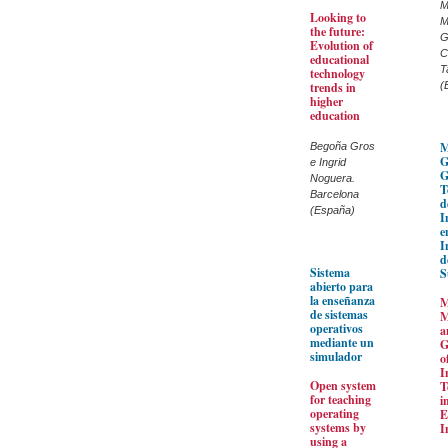
M
Looking to
M
the future:
G
Evolution of
C
educational
T
technology
trends in
(
higher
education
M
Begoña Gros
G
e Ingrid
G
Noguera.
T
Barcelona
d
(España)
I
e
I
d
Sistema
S
abierto para
la enseñanza
M
de sistemas
M
operativos
a
mediante un
G
simulador
o
I
Open system
T
for teaching
i
operating
E
systems by
I
using a