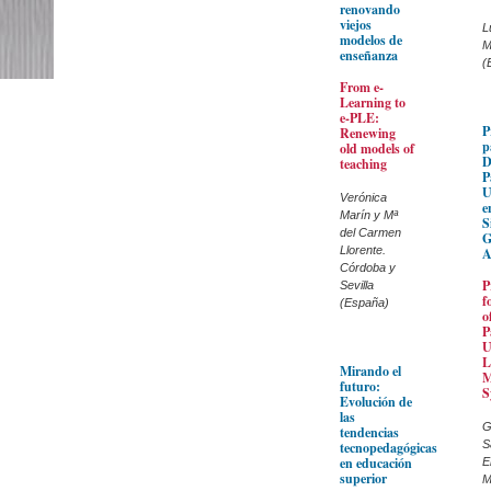
renovando
viejos
L
modelos de
M
enseñanza
(
From e-
Learning to
e-PLE:
P
Renewing
p
old models of
D
teaching
P
U
Verónica
e
Marín y Mª
S
del Carmen
G
Llorente.
A
Córdoba y
P
Sevilla
f
(España)
o
P
U
L
Mirando el
M
futuro:
S
Evolución de
las
G
tendencias
S
tecnopedagógicas
en educación
E
superior
M