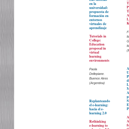
en la
P
universidad:
T
propuesta de
A
formación en
L
entornos
K
virtuales de
aprendizaje
F
Tutorials in
M
College:
G
Education
M
proposal in
(
virtual
learning
environments
A
Paola
U
Dellepiane.
P
Buenos Aires
d
(Argentina)
L
M
A
p
S
Replanteando
E
el e-learning:
P
hacia el e-
learning 2.0
A
A
Rethinking
f
e-learning to