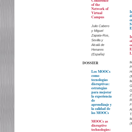
Conference
of the
Network of
I
Virtual
d
Campus
e
S
Julio Cabero
E
y Miguel
Zapata-Ros,
I
Sevilla y
o
o
Alcalá de
E
Henares
L
(España)
DOSSIER
M
P
Los MOOCs
H
como
(
tecnologías
M
disruptivas:
G
estrategias
G
para mejorar
Z
la experiencia
de
R
aprendizaje y
F
la calidad de
A
los MOOCs
T
M
MOOCs as
(
disruptive
technologies: