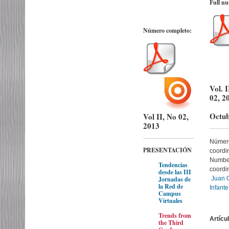
Full n
Número completo:
Vol. 
02, 2
Octub
Vol II, No 02,
2013
Númer
PRESENTACIÓN
coordi
Numbe
Tendencias
coordi
desde las III
Jornadas de
Juan 
la Red de
Infant
Campus
Virtuales
Trends from
Artícu
the Third