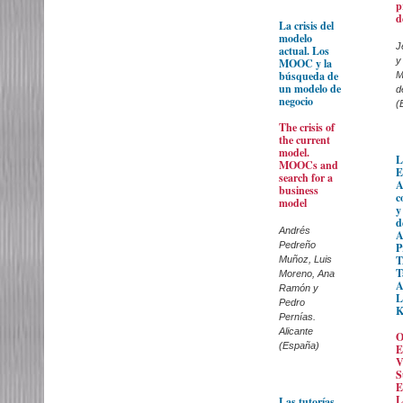
p
d
La crisis del
modelo
J
actual. Los
y
MOOC y la
búsqueda de
M
un modelo de
d
negocio
(
The crisis of
the current
model.
L
MOOCs and
E
search for a
A
business
c
model
y
d
Andrés
A
Pedreño
P
T
Muñoz, Luis
T
Moreno, Ana
A
Ramón y
L
Pedro
K
Pernías.
Alicante
O
(España)
E
V
S
E
L
Las tutorías