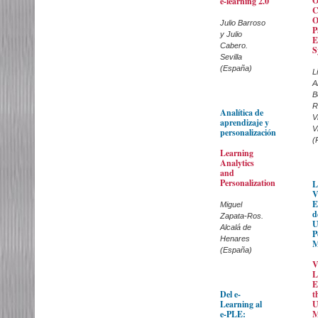
O
e-learning 2.0
C
O
Julio Barroso
P
y Julio
E
Cabero.
S
Sevilla
(España)
L
A
B
R
Analítica de
V
aprendizaje y
V
personalización
(
Learning
Analytics
and
Personalization
L
V
E
Miguel
d
Zapata-Ros.
U
Alcalá de
P
Henares
M
(España)
V
L
E
Del e-
t
Learning al
U
e-PLE:
M