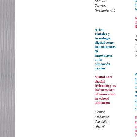
O
Stefaan
d
Ternier.
A
(Netherlands)
A
O
R
Artes
visuales y
D
tecnología
R
digital como
y
instrumentos
de
A
innovación
(
en la
educación
escolar
P
Visual and
p
digital
f
technology as
m
instruments
c
of innovation
e
in school
p
education
d
p
Denize
Piccolotto
P
a
Carvalho.
m
(Brazil)
a
f