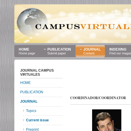
HOME
PUBLICATION
JOURNAL
INDEXING
Home page
Submit paper
Content
Find our maga
Nuevos tiempos y nu
JOURNAL CAMPUS
VIRTUALES
modelos pedagógi
HOME
MOOCs.
PUBLICATION
COORDINADOR/COORDINATOR
JOURNAL
Topics
Current issue
Preprint