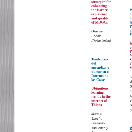
strategies for
enhancing
the learner
P
experience
m
and quality
S
of MOOCs
G
P
p
Gráinne
V
Conole.
(Reino Unido)
I
p
P
M
Tendencias
S
del
C
aprendizaje
V
ubicuo en el
Internet de
L
las Cosas
W
G
Ubiquitous
G
learning
trends in the
Y
internet of
V
Things
H
(
Marcus
Specht,
Bernardo
R
Tabuenca y