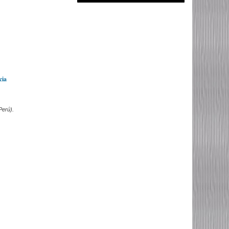
cia
Perú).