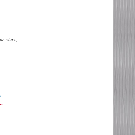
ey (México).
á
ma