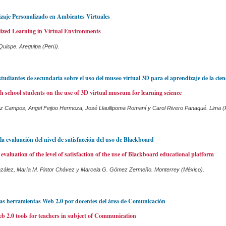
zaje Personalizado en Ambientes Virtuales
ized Learning in Virtual Environments
uispe. Arequipa (Perú).
studiantes de secundaria sobre el uso del museo virtual 3D para el aprendizaje de la cien
gh school students on the use of 3D virtual museum for learning science
z Campos, Angel Feijoo Hermoza, José Llaullipoma Romaní y Carol Rivero Panaqué. Lima (
la evaluación del nivel de satisfacción del uso de Blackboard
 evaluation of the level of satisfaction of the use of Blackboard educational platform
zález, María M. Pintor Chávez y Marcela G. Gómez Zermeño. Monterrey (México).
las herramientas Web 2.0 por docentes del área de Comunicación
eb 2.0 tools for teachers in subject of Communication