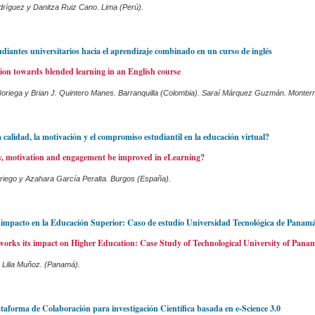
dríguez y Danitza Ruiz Cano. Lima (Perú).
udiantes universitarios hacia el aprendizaje combinado en un curso de inglés
ion towards blended learning in an English course
oriega y Brian J. Quintero Manes. Barranquilla (Colombia). Saraí Márquez Guzmán. Monterr
calidad, la motivación y el compromiso estudiantil en la educación virtual?
y, motivation and engagement be improved in eLearning?
riego y Azahara García Peralta. Burgos (España).
u impacto en la Educación Superior: Caso de estudio Universidad Tecnológica de Panam
works its impact on Higher Education: Case Study of Technological University of Pana
 Lilia Muñoz. (Panamá).
taforma de Colaboración para investigación Científica basada en e-Science 3.0