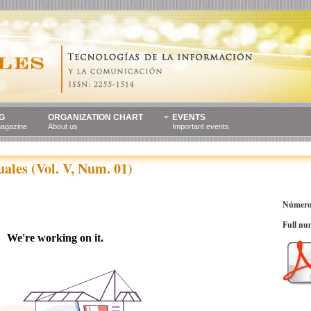
G
ORGANIZATION CHART
EVENTS
magazine
About us
Important events
ales (Vol. V, Num. 01)
Número
Full nu