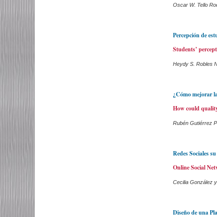
Oscar W. Tello Ro
Percepción de est
Students’ percept
Heydy S. Robles N
¿Cómo mejorar la 
How could qualit
Rubén Gutiérrez P
Redes Sociales s
Online Social Net
Cecilia González y
Diseño de una Pla