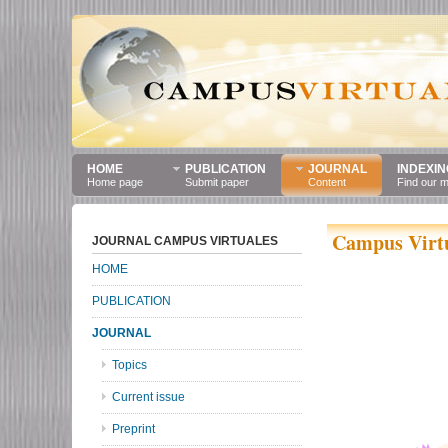
HOME
PUBLICATION
JOURNAL
INDEXIN
Home page
Submit paper
Content
Find our 
Campus Virtu
JOURNAL CAMPUS VIRTUALES
HOME
PUBLICATION
JOURNAL
Topics
Current issue
Preprint