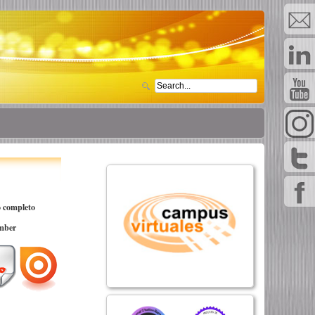
 completo
mber