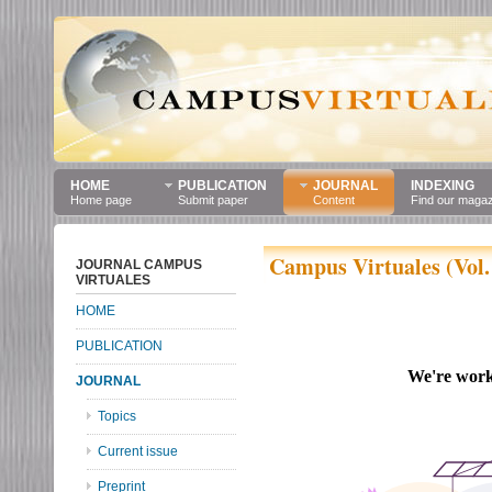
HOME
PUBLICATION
JOURNAL
INDEXING
Home page
Submit paper
Content
Find our maga
Campus Virtuales (Vol.
JOURNAL CAMPUS
VIRTUALES
HOME
PUBLICATION
JOURNAL
Topics
Current issue
Preprint