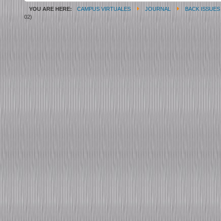
YOU ARE HERE:
CAMPUS VIRTUALES
JOURNAL
BACK ISSUES
02)