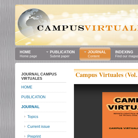
HOME
PUBLICATION
JOURNAL
INDEXING
Home page
Submit paper
Content
Find our maga
Campus Virtuales (Vol.
JOURNAL CAMPUS
VIRTUALES
HOME
PUBLICATION
JOURNAL
Topics
Current issue
Preprint