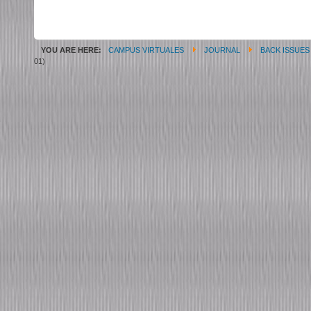
YOU ARE HERE:
CAMPUS VIRTUALES
JOURNAL
BACK ISSUES
01)